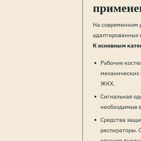
примене
На современном 
адаптированных п
К основным кате
Рабочие костю
механических 
ЖКХ.
Сигнальная од
необходимые в
Средства защи
респираторы. 
органов дыхан