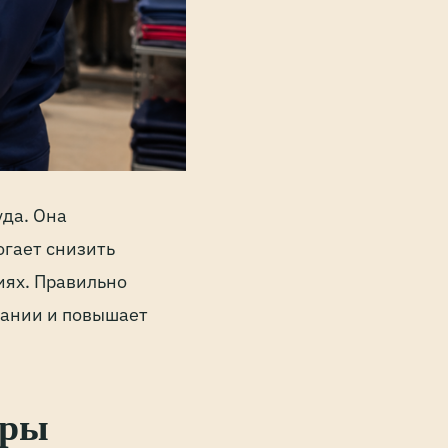
уда. Она
огает снизить
иях. Правильно
ании и повышает
еры