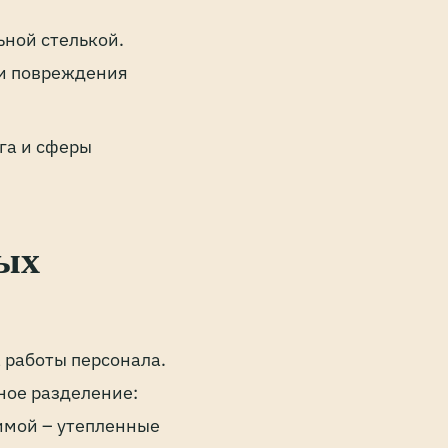
ьной стелькой.
ли повреждения
га и сферы
ных
 работы персонала.
ное разделение:
имой – утепленные