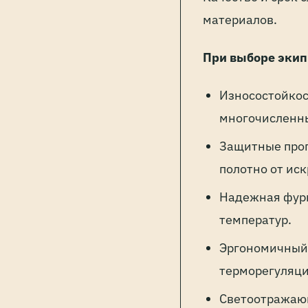
материалов.
При выборе эки
Износостойкост
многочисленн
Защитные проп
полотно от иск
Надежная фурн
температур.
Эргономичный 
терморегуляци
Светоотражающ