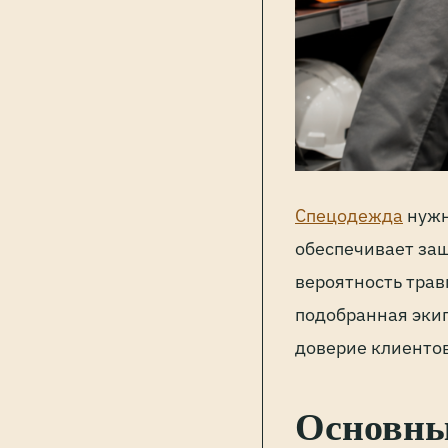
Спецодежда
нужн
обеспечивает защ
вероятность трав
подобранная эки
доверие клиентов
Основны