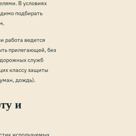
лями. В условиях
одимо подбирать
м.
и работа ведется
ть прилегающей, без
 дорожных служб
щих классу защиты
уман, дождь).
ту и
истик используемых