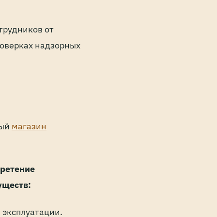
трудников от
роверках надзорных
ный
магазин
бретение
уществ:
 эксплуатации.