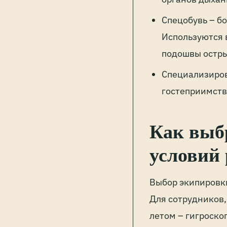
Спецобувь – б
Используются в
подошвы остр
Специализиров
гостеприимств
Как выб
условий
Выбор экипировк
Для сотрудников,
летом – гигроско