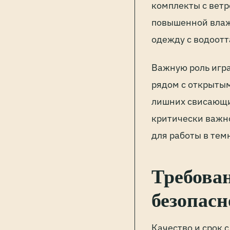
комплекты с вет
повышенной влаж
одежду с водоот
Важную роль игра
рядом с открыты
лишних свисающих
критически важн
для работы в тем
Требова
безопасн
Качество и срок 