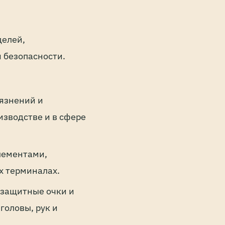
делей,
 безопасности.
рязнений и
изводстве и в сфере
лементами,
х терминалах.
 защитные очки и
головы, рук и